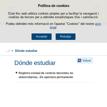
Política de cookies
Passar al contingut
Menú
Este lloc web utilitza cookies pròpies per a facilitar la navegació i
cookies de tercers per a obtindre estadístiques d'ús i satisfacció.
Podeu obtindre més informació en l'apartat "Cookies" del nostre
avís
legal
.
Buscador
Acceptar
Rebutjar
Dónde estudiar
Volver
Dónde estudiar
Registro estatal de centros docentes no
universitarios.. De apertura permanente