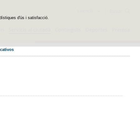
Buscador
Valencià
dístiques d'ús i satisfacció.
ri
Servicis al ciutadà
Continguts
Deportes
Premsa
cativos