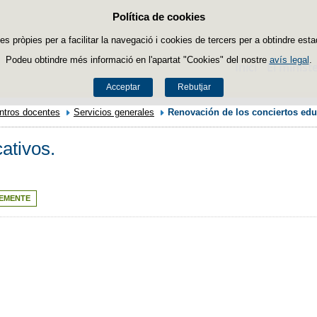
Política de cookies
Passar al contingut
es pròpies per a facilitar la navegació i cookies de tercers per a obtindre esta
Podeu obtindre més informació en l'apartat "Cookies" del nostre
avís legal
.
Inici
El ministe
Acceptar
Rebutjar
ntros docentes
Servicios generales
Renovación de los conciertos edu
ativos.
EMENTE