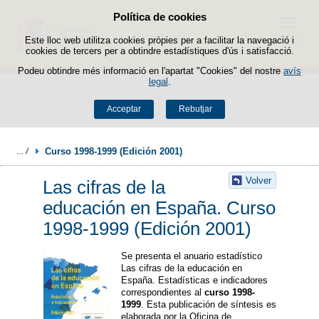
Política de cookies
Passar al contingut
Menú
Este lloc web utilitza cookies pròpies per a facilitar la navegació i
cookies de tercers per a obtindre estadístiques d'ús i satisfacció.
Podeu obtindre més informació en l'apartat "Cookies" del nostre
avís
legal
.
Buscador
Acceptar
Rebutjar
Curso 1998-1999 (Edición 2001)
Volver
Las cifras de la
educación en España. Curso
1998-1999 (Edición 2001)
Se presenta el anuario estadístico
Las cifras de la educación en
España. Estadísticas e indicadores
correspondientes al
curso 1998-
1999
. Esta publicación de síntesis es
elaborada por la Oficina de