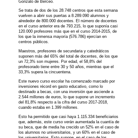
Gonzalo de Berceo.
Se trata de dos de los 28.748 centros que esta semana
vuelven a abrir sus puertas a 8.289.090 alumnos y
alrededor de 800.000 docentes. El número de docentes
en el curso anterior era de 793.215, lo que suponía casi
120.000 profesores más que en el curso 2014-2015, de
los que la inmensa mayoría (576.786) ejercían en
centros públicos.
Maestros, profesores de secundaria y catedráticos
suponen más del 65% del total de docentes, de los que
un 72,3% son mujeres. Por edad, el 58,8% del
profesorado tiene entre 30 y 50 años, mientras que el
33,3% supera la cincuentena.
Este nuevo curso escolar ha comenzado marcado por
inversiones récord en gasto educativo, como lo
destinado a becas, con una inversión que asciende a
2.544 millones de euros, lo que supone un incremento
del 81,8% respecto a la cifra del curso 2017-2018,
cuando estaba en 1.399 millones.
Esto ha permitido que casi haya 1.115.334 beneficiarios
que, además, este curso verán aumentada la cuantía de
su beca, que de media ha crecido un 52% en el caso de
los alumnos no universitarios, y un 60% en el caso de
los universitarios. Esto supone, en el caso de los