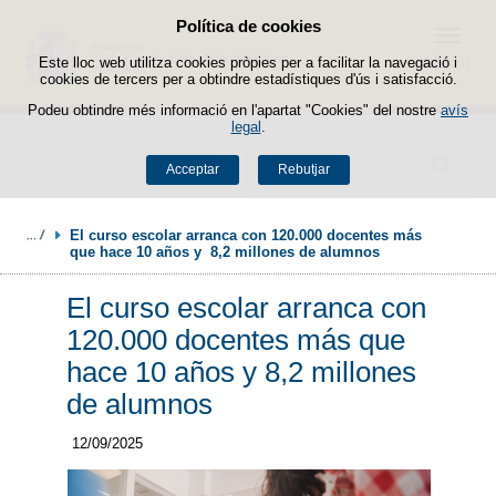
Política de cookies
Passar al contingut
Menú
Este lloc web utilitza cookies pròpies per a facilitar la navegació i
cookies de tercers per a obtindre estadístiques d'ús i satisfacció.
Podeu obtindre més informació en l'apartat "Cookies" del nostre
avís
legal
.
Buscador
Acceptar
Rebutjar
El curso escolar arranca con 120.000 docentes más 
que hace 10 años y  8,2 millones de alumnos 
El curso escolar arranca con
120.000 docentes más que
hace 10 años y 8,2 millones
de alumnos
12/09/2025