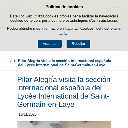
Política de cookies
Passar al contingut
Menú
Este lloc web utilitza cookies pròpies per a facilitar la navegació i
cookies de tercers per a obtindre estadístiques d'ús i satisfacció.
Podeu obtindre més informació en l'apartat "Cookies" del nostre
avís
legal
.
Buscador
Acceptar
Rebutjar
Pilar Alegría visita la sección internacional española 
del Lycée International de Saint-Germain-en-Laye
Pilar Alegría visita la sección
internacional española del
Lycée International de Saint-
Germain-en-Laye
19/11/2025