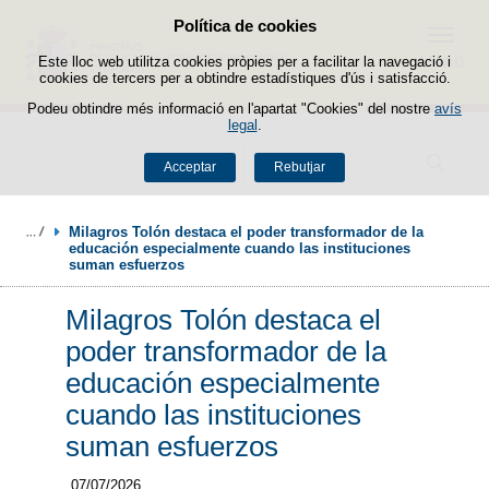
Política de cookies
Passar al contingut
Menú
Este lloc web utilitza cookies pròpies per a facilitar la navegació i
cookies de tercers per a obtindre estadístiques d'ús i satisfacció.
Podeu obtindre més informació en l'apartat "Cookies" del nostre
avís
legal
.
Buscador
Acceptar
Rebutjar
Milagros Tolón destaca el poder transformador de la 
educación especialmente cuando las instituciones 
suman esfuerzos
Milagros Tolón destaca el
poder transformador de la
educación especialmente
cuando las instituciones
suman esfuerzos
07/07/2026