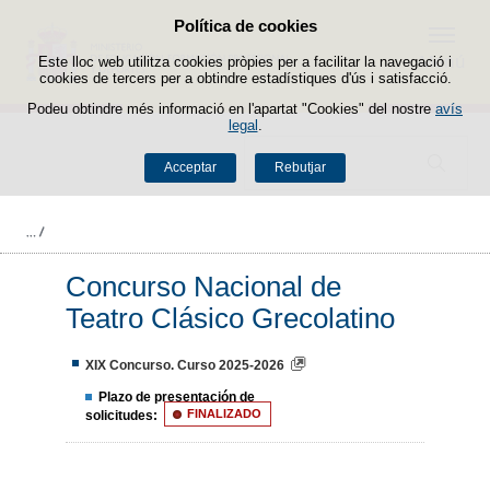
Política de cookies
Passar al contingut
Menú
Este lloc web utilitza cookies pròpies per a facilitar la navegació i
cookies de tercers per a obtindre estadístiques d'ús i satisfacció.
Podeu obtindre més informació en l'apartat "Cookies" del nostre
avís
legal
.
Buscador
Acceptar
Rebutjar
Concurso Nacional de
Teatro Clásico Grecolatino
XIX Concurso. Curso 2025-2026
Plazo de presentación de
solicitudes:
FINALIZADO