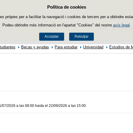
Política de cookies
Passar al contingut
es pròpies per a facilitar la navegació i cookies de tercers per a obtindre esta
Podeu obtindre més informació en l'apartat "Cookies" del nostre
avís legal
.
Inici
El ministe
Acceptar
Rebutjar
tudiantes
Becas y ayudas
Para estudiar
Universidad
Estudios de 
1/07/2026 a las 08:00 hasta el 22/09/2026 a las 15:00