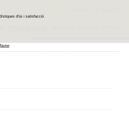
Buscador
Valencià
dístiques d'ús i satisfacció.
ri
Servicis al ciutadà
Continguts
Deportes
Premsa
Máster