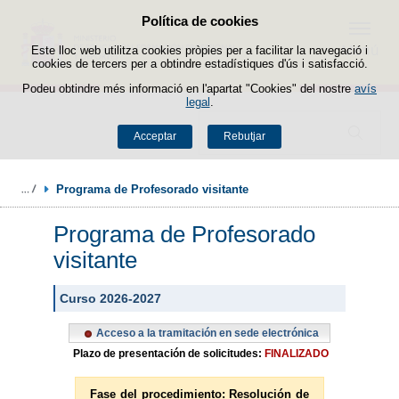
Política de cookies
Passar al contingut
Menú
Este lloc web utilitza cookies pròpies per a facilitar la navegació i
cookies de tercers per a obtindre estadístiques d'ús i satisfacció.
Podeu obtindre més informació en l'apartat "Cookies" del nostre
avís
legal
.
Buscador
Acceptar
Rebutjar
Programa de Profesorado
visitante
Curso 2026-2027
Acceso a la tramitación en sede electrónica
Plazo de presentación de solicitudes:
FINALIZADO
Fase del procedimiento: Resolución de