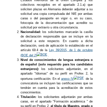
Estados miembros de la Unión Europea y los
colectivos recogidos en el apartado 2.1.a) que
soliciten plazas en Alemania deberán adjuntar a su
solicitud una copia compulsada del NIE por ambas
caras o del pasaporte en vigor o, en su caso,
fotocopia de la documentación que acredite su
solicitud por extravío u otra circunstancia.
Nacionalidad:
los solicitantes marcarán la casilla
de declaración responsable que se incluye en la
solicitud a este respecto. En cuanto a dicha
declaración, será de aplicación lo establecido en el
artículo 69.4 de la
Ley 39/2015, de 1 de octubre
(BOE del 2)
.
Nivel de conocimientos de lengua extranjera o
de español (solo requerido para los candidatos
extranjeros):
los solicitantes adjuntarán, en el
apartado "Idiomas" de su perfil en Profex 2, la
oportuna certificación. En el
anexo IV
de la
convocatoria se incluyen las certificaciones que se
tendrán en cuenta para la acreditación de estos
conocimientos.
Titulación:
los solicitantes adjuntarán por ambas
caras, en el apartado "Formación académica " de
su perfil en Profex 2,
el título de Maestro, grado o