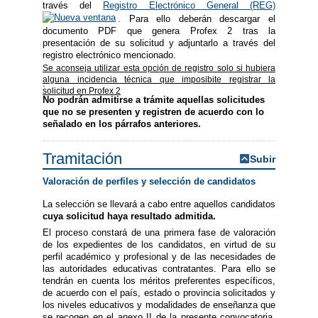
través del
Registro Electrónico General (REG)
. Para ello deberán descargar el
documento PDF que genera Profex 2 tras la
presentación de su solicitud y adjuntarlo a través del
registro electrónico mencionado.
Se aconseja utilizar esta opción de registro solo si hubiera
alguna incidencia técnica que imposibite registrar la
.
solicitud en Profex 2
No podrán admitirse a trámite aquellas solicitudes
que no se presenten y registren de acuerdo con lo
señalado en los párrafos anteriores.
Tramitación
Subir
Valoración de perfiles y selección de candidatos
La selección se llevará a cabo entre aquellos candidatos
cuya solicitud haya resultado admitida.
El proceso constará de una primera fase de valoración
de los expedientes de los candidatos, en virtud de su
perfil académico y profesional y de las necesidades de
las autoridades educativas contratantes. Para ello se
tendrán en cuenta los méritos preferentes específicos,
de acuerdo con el país, estado o provincia solicitados y
los niveles educativos y modalidades de enseñanza que
se recogen en el anexo II de la presente convocatoria.