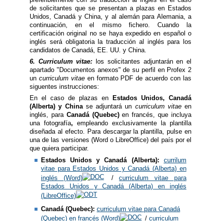
de solicitantes que se presentan a plazas en Estados
Unidos, Canadá y China, y al alemán para Alemania, a
continuación, en el mismo fichero. Cuando la
certificación original no se haya expedido en español o
inglés será obligatoria la traducción al inglés para los
candidatos de Canadá, EE. UU. y China.
6. Curriculum vitae:
los solicitantes adjuntarán en el
apartado "Documentos anexos" de su perfil en Profex 2
un
curriculum vitae
en formato PDF de acuerdo con las
siguentes instrucciones:
En el caso de plazas en
Estados Unidos, Canadá
(Alberta) y China
se adjuntará un
curriculum vitae
en
inglés, para
Canadá (Quebec)
en francés, que incluya
una fotografía
,
empleando exclusivamente la plantilla
diseñada al efecto. ​Para descargar la plantilla, pulse en
una de las versiones (Word o LibreOffice) del país por el
que quiera participar.
Estados Unidos y Canadá (Alberta):
currilum
vitae para Estados Unidos y Canadá (Alberta) en
inglés (Word)
/
curriculum vitae para
Estados Unidos y Canadá (Alberta) en inglés
(LibreOffice)
Canadá (Quebec):
curriculum vitae para Canadá
(Quebec) en francés (Word)
/
curriculum