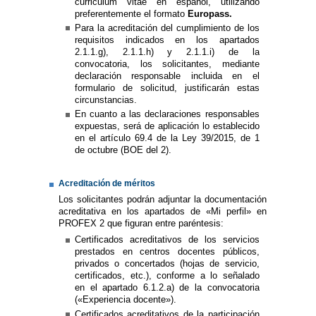
curriculum vitae en español, utilizando
preferentemente el formato
Europass.
Para la acreditación del cumplimiento de los
requisitos indicados en los apartados
2.1.1.g), 2.1.1.h) y 2.1.1.i) de la
convocatoria, los solicitantes, mediante
declaración responsable incluida en el
formulario de solicitud, justificarán estas
circunstancias.
En cuanto a las declaraciones responsables
expuestas, será de aplicación lo establecido
en el artículo 69.4 de la Ley 39/2015, de 1
de octubre (BOE del 2).
Acreditación de méritos
Los solicitantes podrán adjuntar la documentación
acreditativa en los apartados de «Mi perfil» en
PROFEX 2 que figuran entre paréntesis:
Certificados acreditativos de los servicios
prestados en centros docentes públicos,
privados o concertados (hojas de servicio,
certificados, etc.), conforme a lo señalado
en el apartado 6.1.2.a) de la convocatoria
(«Experiencia docente»).
Certificados acreditativos de la participación