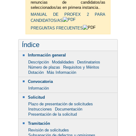
renuncias de candidatos/as
seleccionados/as en primera instancia..
MANUAL DE PROFEX 2 PARA
CANDIDATOS/AS
PREGUNTAS FRECUENTES
Índice
Información general
Descripción
Modalidades
Destinatarios
Número de plazas
Requisitos y Méritos
Dotación
Más Información
Convocatoria
Información
Solicitud
Plazo de presentación de solicitudes
Instrucciones
Documentación
Presentación de la solicitud
Tramitación
Revisión de solicitudes
Subsanación de defectos u omisiones