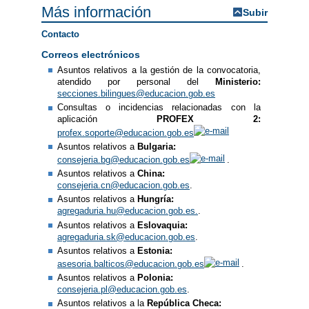
Más información
Subir
Contacto
Correos electrónicos
Asuntos relativos a la gestión de la convocatoria,
atendido por personal del
Ministerio:
secciones.bilingues@educacion.gob.es
Consultas o incidencias relacionadas con la
aplicación
PROFEX 2:
profex.soporte@educacion.gob.es
Asuntos relativos a
Bulgaria:
consejeria.bg@educacion.gob.es
.
Asuntos relativos a
China:
consejeria.cn@educacion.gob.es
.
Asuntos relativos a
Hungría:
agregaduria.hu@educacion.gob.es.
.
Asuntos relativos a
Eslovaquia:
agregaduria.sk@educacion.gob.es
.
Asuntos relativos a
Estonia:
asesoria.balticos@educacion.gob.es
.
Asuntos relativos a
Polonia:
consejeria.pl@educacion.gob.es
.
Asuntos relativos a la
República Checa: