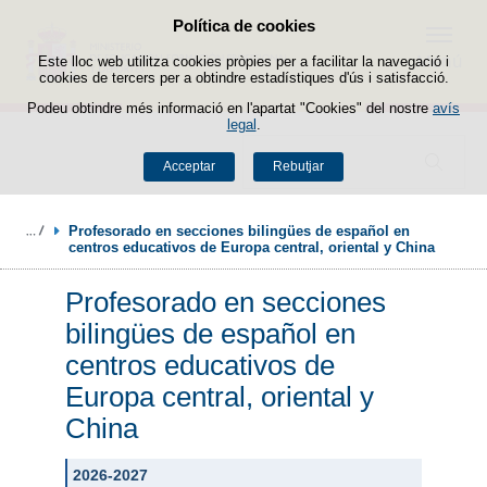
Política de cookies
Passar al contingut
Menú
Este lloc web utilitza cookies pròpies per a facilitar la navegació i
cookies de tercers per a obtindre estadístiques d'ús i satisfacció.
Podeu obtindre més informació en l'apartat "Cookies" del nostre
avís
legal
.
Buscador
Acceptar
Rebutjar
Profesorado en secciones bilingües de español en 
centros educativos de Europa central, oriental y China
Profesorado en secciones
bilingües de español en
centros educativos de
Europa central, oriental y
China
2026-2027