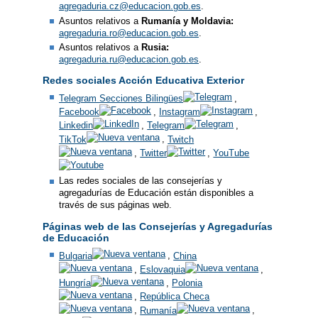
agregaduria.cz@educacion.gob.es
.
Asuntos relativos a
Rumanía y Moldavia:
agregaduria.ro@educacion.gob.es
.
Asuntos relativos a
Rusia:
agregaduria.ru@educacion.gob.es
.
Redes sociales Acción Educativa Exterior
Telegram Secciones Bilingües
,
Facebook
,
Instagram
,
Linkedin
,
Telegram
,
TikTok
,
Twitch
,
Twitter
,
YouTube
Las redes sociales de las consejerías y
agregadurías de Educación están disponibles a
través de sus páginas web.
Páginas web de las Consejerías y Agregadurías
de Educación
Bulgaria
,
China
,
Eslovaquia
,
Hungría
,
Polonia
,
República Checa
,
Rumanía
,