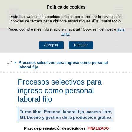
Política de cookies
Passar al contingut
Menú
Este lloc web utilitza cookies pròpies per a facilitar la navegació i
cookies de tercers per a obtindre estadístiques d'ús i satisfacció.
Podeu obtindre més informació en l'apartat "Cookies" del nostre
avís
legal
.
Buscador
Acceptar
Rebutjar
Procesos selectivos para ingreso como personal 
laboral fijo
Procesos selectivos para
ingreso como personal
laboral fijo
Turno libre. Personal laboral fijo, acceso libre,
M1 Diseño y gestión de la producción gráfica
Plazo de presentación de solicitudes:
FINALIZADO