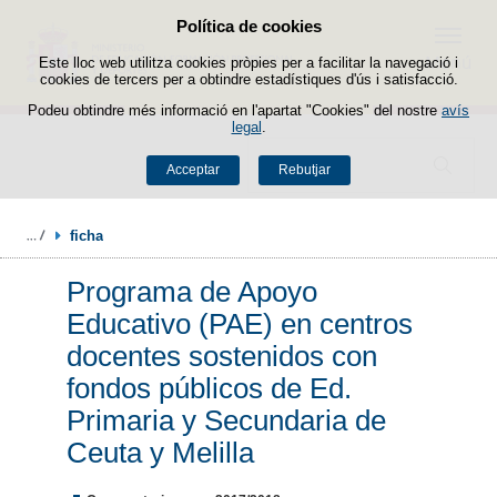
Política de cookies
Passar al contingut
Menú
Este lloc web utilitza cookies pròpies per a facilitar la navegació i
cookies de tercers per a obtindre estadístiques d'ús i satisfacció.
Podeu obtindre més informació en l'apartat "Cookies" del nostre
avís
legal
.
Buscador
Acceptar
Rebutjar
ficha
Programa de Apoyo
Educativo (PAE) en centros
docentes sostenidos con
fondos públicos de Ed.
Primaria y Secundaria de
Ceuta y Melilla