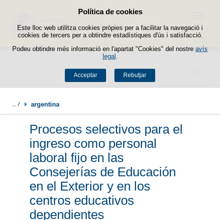
Política de cookies
Passar al contingut
Menú
Este lloc web utilitza cookies pròpies per a facilitar la navegació i
cookies de tercers per a obtindre estadístiques d'ús i satisfacció.
Podeu obtindre més informació en l'apartat "Cookies" del nostre
avís
legal
.
Buscador
Acceptar
Rebutjar
argentina
Procesos selectivos para el
ingreso como personal
laboral fijo en las
Consejerías de Educación
en el Exterior y en los
centros educativos
dependientes