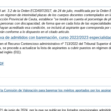
 art. 3.2 de la Orden ECD/697/2017, de 24 de julio, modificada por la Orden
 en régimen de interinidad plazas de los cuerpos docentes contemplados en 
ección Provincial de Ceuta, establece "se tendrá en cuenta el porcentaje de p
r personas con discapacidad, de forma que en cada lista de las especialidad
 hayan acreditado esa condición, se incluirá al aspirante que corresponda por 
rán conforme a lo dispuesto en el citado articulo.
nitiva de admitidos con baremación, curso 2022/2023 especialidad
en el Recurso Contencioso administrativo nº 713/2022 del Tribunal Superior d
 se procede a actualizar la lista de aspirantes a cubrir puestos en régimen 
d inglés (011).
la Comisión de Valoración para baremar los méritos aportados por los aspiran
 21 de junio de 2024, por la que se publican los listados provisionales admiti