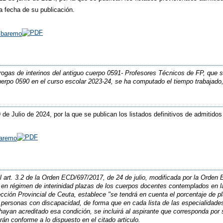
a fecha de su publicación.
n baremo
rrogas de interinos del antiguo cuerpo 0591- Profesores Técnicos de FP, que 
 cuerpo 0590 en el curso escolar 2023-24, se ha computado el tiempo trabajad
9 de Julio de 2024, por la que se publican los listados definitivos de admitido
baremo
 art. 3.2 de la Orden ECD/697/2017, de 24 de julio, modificada por la Orden
 en régimen de interinidad plazas de los cuerpos docentes contemplados en 
ección Provincial de Ceuta, establece "se tendrá en cuenta el porcentaje de p
r personas con discapacidad, de forma que en cada lista de las especialidad
 hayan acreditado esa condición, se incluirá al aspirante que corresponda por 
rán conforme a lo dispuesto en el citado articulo.