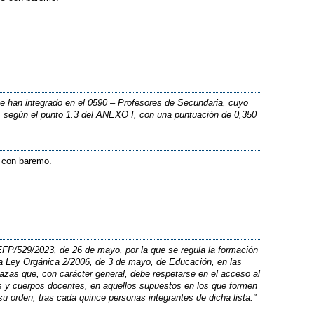
se han integrado en el 0590 – Profesores de Secundaria, cuyo
o, según el punto 1.3 del ANEXO I, con una puntuación de 0,350
s con baremo.
 EFP/529/2023, de 26 de mayo, por la que se regula la formación
la Ley Orgánica 2/2006, de 3 de mayo, de Educación, en las
lazas que, con carácter general, debe respetarse en el acceso al
es y cuerpos docentes, en aquellos supuestos en los que formen
su orden, tras cada quince personas integrantes de dicha lista."