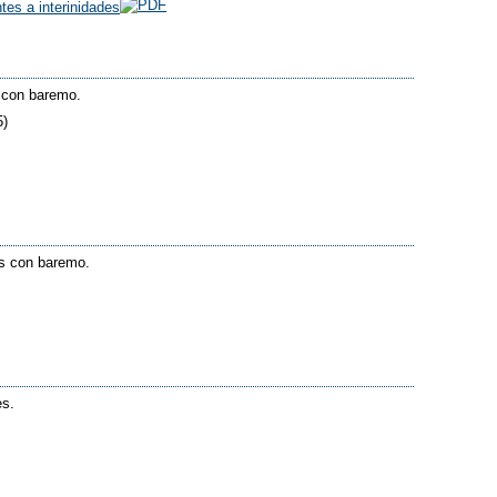
tes a interinidades
s con baremo.
5)
dos con baremo.
es.