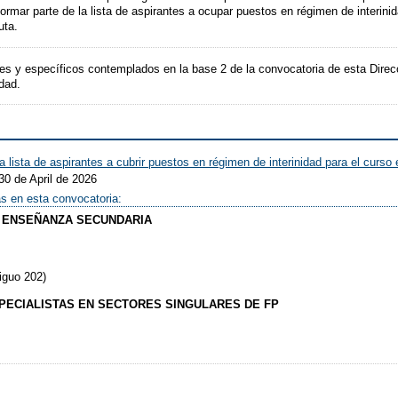
 formar parte de la lista de aspirantes a ocupar puestos en régimen de interi
uta.
les y específicos contemplados en la base 2 de la convocatoria de esta Direcc
dad.
la lista de aspirantes a cubrir puestos en régimen de interinidad para el curs
30 de April de 2026
as en esta convocatoria:
 ENSEÑANZA SECUNDARIA
iguo 202)
ECIALISTAS EN SECTORES SINGULARES DE FP