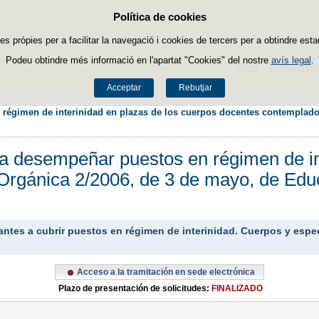
Política de cookies
Passar al contingut
es pròpies per a facilitar la navegació i cookies de tercers per a obtindre esta
Podeu obtindre més informació en l'apartat "Cookies" del nostre
avís legal
.
Inici
El ministe
Acceptar
Rebutjar
 régimen de interinidad en plazas de los cuerpos docentes contemplados
 a desempeñar puestos en régimen de in
Orgánica 2/2006, de 3 de mayo, de Educ
irantes a cubrir puestos en régimen de interinidad. Cuerpos y es
Acceso a la tramitación en sede electrónica
Plazo de presentación de solicitudes:
FINALIZADO