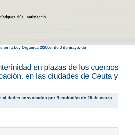
Buscador
Valencià
dístiques d'ús i satisfacció.
ri
Servicis al ciutadà
Continguts
Deportes
Premsa
 en la Ley Orgánica 2/2006, de 3 de mayo, de 
terinidad en plazas de los cuerpos
ación, en las ciudades de Ceuta y
pecialidades convocados por Resolución de 25 de marzo