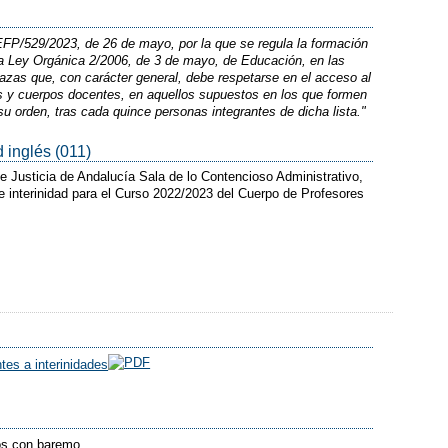
 EFP/529/2023, de 26 de mayo, por la que se regula la formación
la Ley Orgánica 2/2006, de 3 de mayo, de Educación, en las
lazas que, con carácter general, debe respetarse en el acceso al
es y cuerpos docentes, en aquellos supuestos en los que formen
su orden, tras cada quince personas integrantes de dicha lista."
 inglés (011)
e Justicia de Andalucía Sala de lo Contencioso Administrativo,
de interinidad para el Curso 2022/2023 del Cuerpo de Profesores
tes a interinidades
dos con baremo.