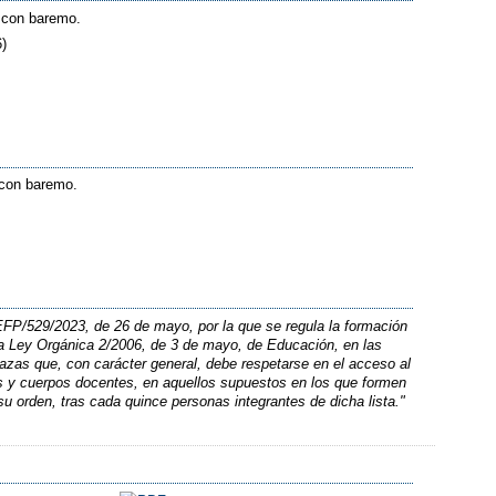
s con baremo.
6)
s con baremo.
 EFP/529/2023, de 26 de mayo, por la que se regula la formación
la Ley Orgánica 2/2006, de 3 de mayo, de Educación, en las
lazas que, con carácter general, debe respetarse en el acceso al
es y cuerpos docentes, en aquellos supuestos en los que formen
su orden, tras cada quince personas integrantes de dicha lista."