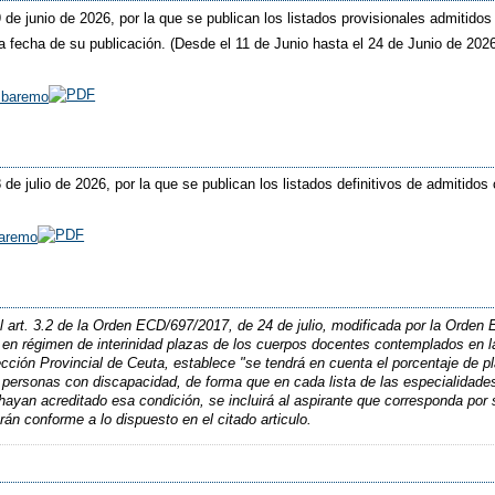
9 de junio de 2026, por la que se publican los listados provisionales admitido
 fecha de su publicación. (Desde el 11 de Junio hasta el 24 de Junio de 202
n baremo
8 de julio de 2026, por la que se publican los listados definitivos de admitido
baremo
 art. 3.2 de la Orden ECD/697/2017, de 24 de julio, modificada por la Orden
 en régimen de interinidad plazas de los cuerpos docentes contemplados en 
ección Provincial de Ceuta, establece "se tendrá en cuenta el porcentaje de p
r personas con discapacidad, de forma que en cada lista de las especialidad
 hayan acreditado esa condición, se incluirá al aspirante que corresponda por 
rán conforme a lo dispuesto en el citado articulo.