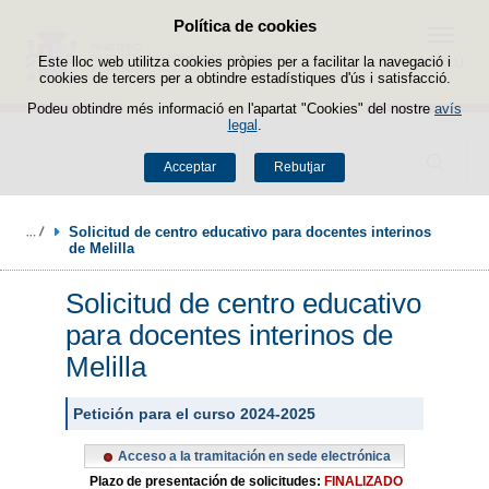
Política de cookies
Passar al contingut
Menú
Este lloc web utilitza cookies pròpies per a facilitar la navegació i
cookies de tercers per a obtindre estadístiques d'ús i satisfacció.
Podeu obtindre més informació en l'apartat "Cookies" del nostre
avís
legal
.
Buscador
Acceptar
Rebutjar
Solicitud de centro educativo para docentes interinos 
de Melilla
Solicitud de centro educativo
para docentes interinos de
Melilla
Petición para el curso 2024-2025
Acceso a la tramitación en sede electrónica
Plazo de presentación de solicitudes:
FINALIZADO