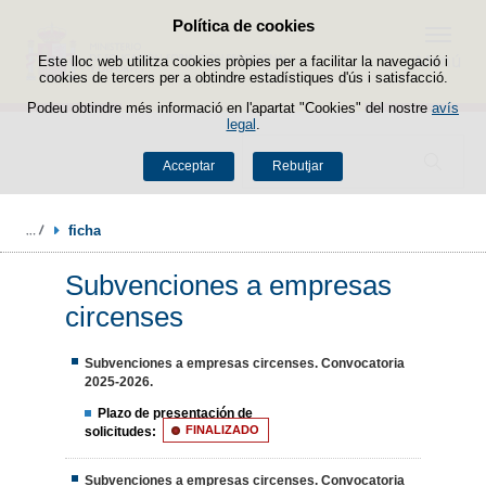
Política de cookies
Passar al contingut
Menú
Este lloc web utilitza cookies pròpies per a facilitar la navegació i
cookies de tercers per a obtindre estadístiques d'ús i satisfacció.
Podeu obtindre més informació en l'apartat "Cookies" del nostre
avís
legal
.
Buscador
Acceptar
Rebutjar
ficha
Subvenciones a empresas
circenses
Subvenciones a empresas circenses. Convocatoria
2025-2026.
Plazo de presentación de
solicitudes:
FINALIZADO
Subvenciones a empresas circenses. Convocatoria