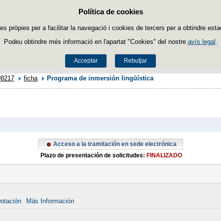
Política de cookies
Passar al contingut
es pròpies per a facilitar la navegació i cookies de tercers per a obtindre esta
Podeu obtindre més informació en l'apartat "Cookies" del nostre
avís legal
.
Inici
El ministe
Acceptar
Rebutjar
98217
ficha
Programa de inmersión lingüística
Acceso a la tramitación en sede electrónica
Plazo de presentación de solicitudes:
FINALIZADO
otación
Más Información