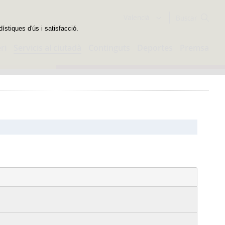
Buscador
Valencià
dístiques d'ús i satisfacció.
ri
Servicis al ciutadà
Continguts
Deportes
Premsa