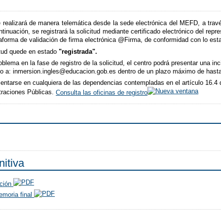
e realizará de manera telemática desde la sede electrónica del MEFD, a trav
ntinuación, se registrará la solicitud mediante certificado electrónico del rep
ataforma de validación de firma electrónica @Firma, de conformidad con lo est
citud quede en estado
"registrada".
ema en la fase de registro de la solicitud, el centro podrá presentar una inci
ico a: inmersion.ingles@educacion.gob.es dentro de un plazo máximo de hasta 
sentarse en cualquiera de las dependencias contempladas en el artículo 16.4 
traciones Públicas.
Consulta las oficinas de registro
nitiva
ación
emoria final