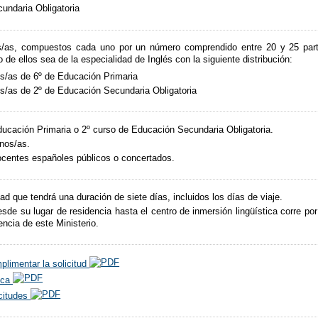
undaria Obligatoria
as, compuestos cada uno por un número comprendido entre 20 y 25 parti
de ellos sea de la especialidad de Inglés con la siguiente distribución:
s/as de 6º de Educación Primaria
s/as de 2º de Educación Secundaria Obligatoria
ducación Primaria o 2º curso de Educación Secundaria Obligatoria.
mnos/as.
ocentes españoles públicos o concertados.
idad que tendrá una duración de siete días, incluidos los días de viaje.
desde su lugar de residencia hasta el centro de inmersión lingüística corre p
ncia de este Ministerio.
plimentar la solicitud
ica
icitudes