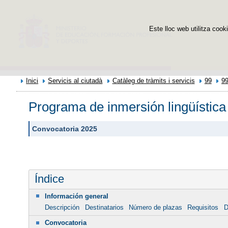
Este lloc web utilitza cooki
Inici
Servicis al ciutadà
Catàleg de tràmits i servicis
99
9
Programa de inmersión lingüística
Convocatoria 2025
Índice
Información general
Descripción
Destinatarios
Número de plazas
Requisitos
D
Convocatoria