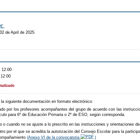
BOE
02 de April de 2025
s 12:00
 12:00
inalizado
á la siguiente documentación en formato electrónico:
rado por los profesores acompañantes del grupo de acuerdo con las instruccio
ículo para 6º de Educación Primaria o 2º de ESO, según corresponda.
o o cuando no se ajuste a lo prescrito en las instrucciones y orientaciones d
ntro por el que se acredita la autorización del Consejo Escolar para la partic
acompañamiento
(Anexo VI de la convocatoria
)