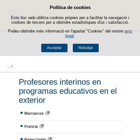
Política de cookies
Passar al contingut
Menú
Este lloc web utilitza cookies pròpies per a facilitar la navegació i
cookies de tercers per a obtindre estadístiques d'ús i satisfacció.
Podeu obtindre més informació en l'apartat "Cookies" del nostre
avís
legal
.
Buscador
Acceptar
Rebutjar
Profesores interinos en
programas educativos en el
exterior
Marruecos
Francia
Reino Unido