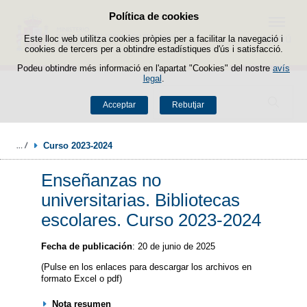
Política de cookies
Passar al contingut
Menú
Este lloc web utilitza cookies pròpies per a facilitar la navegació i
cookies de tercers per a obtindre estadístiques d'ús i satisfacció.
Podeu obtindre més informació en l'apartat "Cookies" del nostre
avís
legal
.
Buscador
Acceptar
Rebutjar
Curso 2023-2024
Enseñanzas no
universitarias. Bibliotecas
escolares. Curso 2023-2024
Fecha de publicación
: 20 de junio de 2025
(Pulse en los enlaces para descargar los archivos en
formato Excel o pdf)
Nota resumen