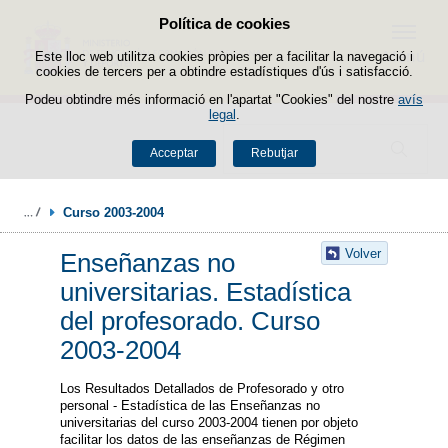
Política de cookies
Passar al contingut
Menú
Este lloc web utilitza cookies pròpies per a facilitar la navegació i
cookies de tercers per a obtindre estadístiques d'ús i satisfacció.
Podeu obtindre més informació en l'apartat "Cookies" del nostre
avís
legal
.
Buscador
Acceptar
Rebutjar
Curso 2003-2004
Volver
Enseñanzas no
universitarias. Estadística
del profesorado. Curso
2003-2004
Los Resultados Detallados de Profesorado y otro
personal - Estadística de las Enseñanzas no
universitarias del curso 2003-2004 tienen por objeto
facilitar los datos de las enseñanzas de Régimen