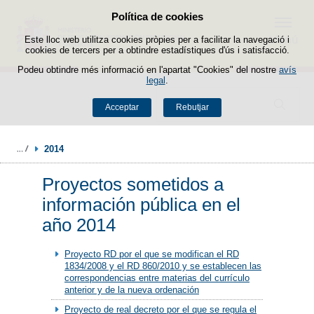
Política de cookies
Passar al contingut
Menú
Este lloc web utilitza cookies pròpies per a facilitar la navegació i
cookies de tercers per a obtindre estadístiques d'ús i satisfacció.
Podeu obtindre més informació en l'apartat "Cookies" del nostre
avís
legal
.
Buscador
Acceptar
Rebutjar
2014
Proyectos sometidos a
información pública en el
año 2014
Proyecto RD por el que se modifican el RD
1834/2008 y el RD 860/2010 y se establecen las
correspondencias entre materias del currículo
anterior y de la nueva ordenación
Proyecto de real decreto por el que se regula el