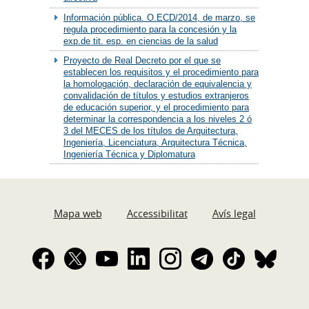
Información pública. O.ECD/2014, de marzo, se
regula procedimiento para la concesión y la
exp.de tit. esp. en ciencias de la salud
Proyecto de Real Decreto por el que se
establecen los requisitos y el procedimiento para
la homologación, declaración de equivalencia y
convalidación de títulos y estudios extranjeros
de educación superior, y el procedimiento para
determinar la correspondencia a los niveles 2 ó
3 del MECES de los títulos de Arquitectura,
Ingeniería, Licenciatura, Arquitectura Técnica,
Ingeniería Técnica y Diplomatura
Mapa web
Accessibilitat
Avís legal