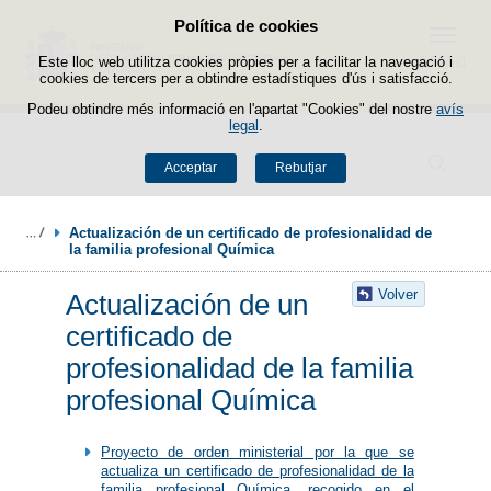
Política de cookies
Passar al contingut
Menú
Este lloc web utilitza cookies pròpies per a facilitar la navegació i
cookies de tercers per a obtindre estadístiques d'ús i satisfacció.
Podeu obtindre més informació en l'apartat "Cookies" del nostre
avís
legal
.
Buscador
Acceptar
Rebutjar
Actualización de un certificado de profesionalidad de 
la familia profesional Química
Volver
Actualización de un
certificado de
profesionalidad de la familia
profesional Química
Proyecto de orden ministerial por la que se
actualiza un certificado de profesionalidad de la
familia profesional Química, recogido en el