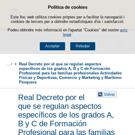
Política de cookies
Passar al contingut
Menú
Este lloc web utilitza cookies pròpies per a facilitar la navegació i
cookies de tercers per a obtindre estadístiques d'ús i satisfacció.
Podeu obtindre més informació en l'apartat "Cookies" del nostre
avís
legal
.
Buscador
Acceptar
Rebutjar
Real Decreto por el que se regulan aspectos 
específicos de los grados A, B y C de Formación 
Profesional para las familias profesionales Actividades 
Físicas y Deportivas, Comercio y Marketing y Marítimo-
Pesquera
Volver
Real Decreto por el
que se regulan aspectos
específicos de los grados A,
B y C de Formación
Profesional para las familias