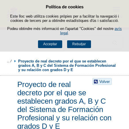
Política de cookies
Passar al contingut
Menú
Este lloc web utilitza cookies pròpies per a facilitar la navegació i
cookies de tercers per a obtindre estadístiques d'ús i satisfacció.
Podeu obtindre més informació en l'apartat "Cookies" del nostre
avís
legal
.
Buscador
Acceptar
Rebutjar
Proyecto de real decreto por el que se establecen 
grados A, B y C del Sistema de Formación Profesional 
y su relación con grados D y E
Volver
Proyecto de real
decreto por el que se
establecen grados A, B y C
del Sistema de Formación
Profesional y su relación con
grados D y E