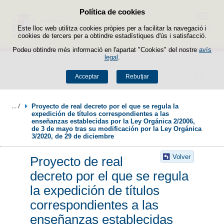
Política de cookies
Passar al contingut
Menú
Este lloc web utilitza cookies pròpies per a facilitar la navegació i
cookies de tercers per a obtindre estadístiques d'ús i satisfacció.
Podeu obtindre més informació en l'apartat "Cookies" del nostre
avís
legal
.
Buscador
Acceptar
Rebutjar
Proyecto de real decreto por el que se regula la 
expedición de títulos correspondientes a las 
enseñanzas establecidas por la Ley Orgánica 2/2006, 
de 3 de mayo tras su modificación por la Ley Orgánica 
3/2020, de 29 de diciembre
Volver
Proyecto de real
decreto por el que se regula
la expedición de títulos
correspondientes a las
enseñanzas establecidas