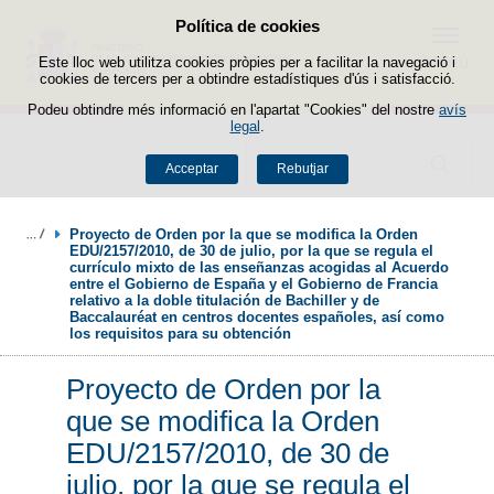
Política de cookies
Passar al contingut
Menú
Este lloc web utilitza cookies pròpies per a facilitar la navegació i
cookies de tercers per a obtindre estadístiques d'ús i satisfacció.
Podeu obtindre més informació en l'apartat "Cookies" del nostre
avís
legal
.
Buscador
Acceptar
Rebutjar
Proyecto de Orden por la que se modifica la Orden 
EDU/2157/2010, de 30 de julio, por la que se regula el 
currículo mixto de las enseñanzas acogidas al Acuerdo 
entre el Gobierno de España y el Gobierno de Francia 
relativo a la doble titulación de Bachiller y de 
Baccalauréat en centros docentes españoles, así como 
los requisitos para su obtención
Proyecto de Orden por la
que se modifica la Orden
EDU/2157/2010, de 30 de
julio, por la que se regula el