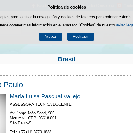
Facebook Consejería
X/Twitter Consejería
Youtu
Política de cookies
Saltar al contenido
ropias para facilitar la navegación y cookies de terceros para obtener estadíst
uede obtener más información en el apartado "Cookies" de nuestro
aviso lega
Aceptar
Rechazar
Brasil
o Paulo
María Luisa Pascual Vallejo
ASSESSORA TÉCNICA DOCENTE
Av. Jorge João Saad, 905
Morumbi - CEP: 05618-001
São Paulo-S
Tel.: +55 (11) 3779-1888