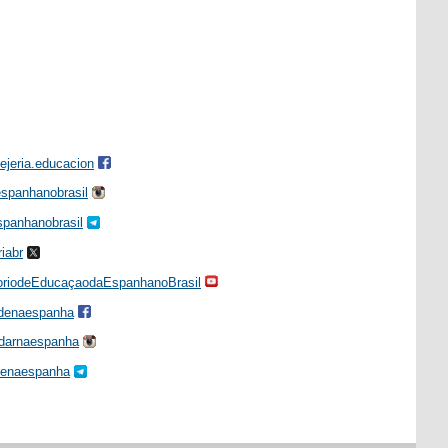
ejeria.educacion
spanhanobrasil
panhanobrasil
iabr
toriodeEducaçaodaEspanhanoBrasil
denaespanha
darnaespanha
denaespanha