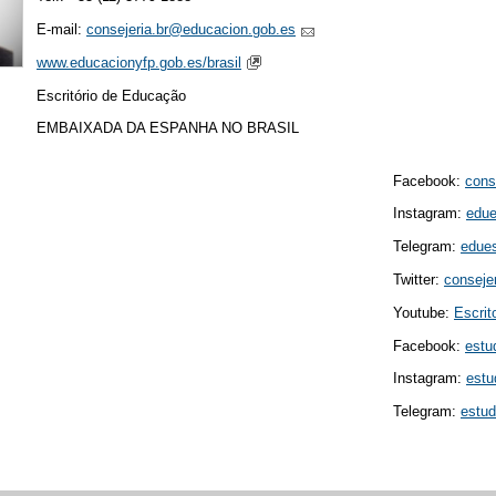
E-mail:
consejeria.br@educacion.gob.es
www.educacionyfp.gob.es/brasil
Escritório de Educação
EMBAIXADA DA ESPANHA NO BRASIL
Facebook:
cons
Instagram:
edue
Telegram:
edues
Twitter:
consejer
Youtube:
Escri
Facebook:
estu
Instagram:
estu
Telegram:
estu