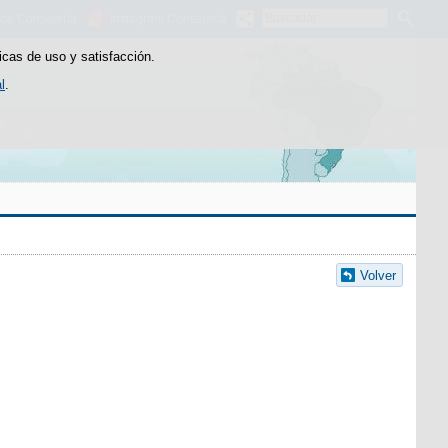
Buscador
be Consejería
Instagram Consejería
icas de uso y satisfacción.
l
.
Volver