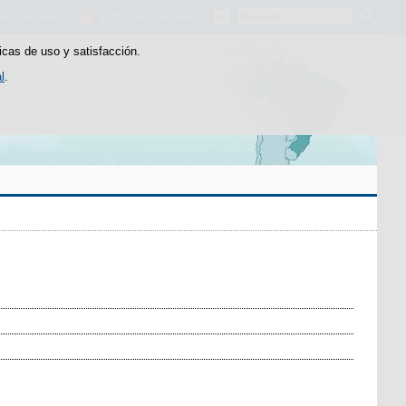
Buscador
be Consejería
Instagram Consejería
icas de uso y satisfacción.
l
.