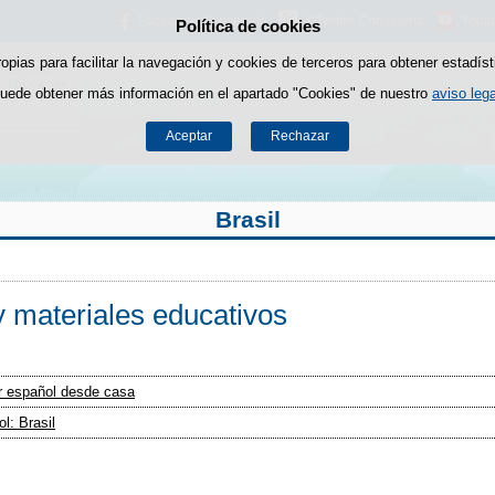
Facebook Consejería
X/Twitter Consejería
Youtu
Política de cookies
Saltar al contenido
ropias para facilitar la navegación y cookies de terceros para obtener estadíst
uede obtener más información en el apartado "Cookies" de nuestro
aviso lega
Aceptar
Rechazar
Brasil
y materiales educativos
r español desde casa
l: Brasil