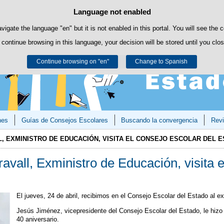
Language not enabled
Cookie Policy
Skip to content
own cookies to facilitate browsing and third-party cookies to obtain usage and s
avigate the language "en" but it is not enabled in this portal. You will see the 
 continue browsing in this language, your decision will be stored until you clo
You can get more information in the "Cookies" section of our
legal notice
.
Continue browsing on "en"
Accept
Reject
Change to Spanish
nes
Guías de Consejos Escolares
Buscando la convergencia
Revi
, EXMINISTRO DE EDUCACIÓN, VISITA EL CONSEJO ESCOLAR DEL E
avall, Exministro de Educación, visita 
El jueves, 24 de abril, recibimos en el Consejo Escolar del Estado al 
Jesús Jiménez, vicepresidente del Consejo Escolar del Estado, le hizo u
40 aniversario.