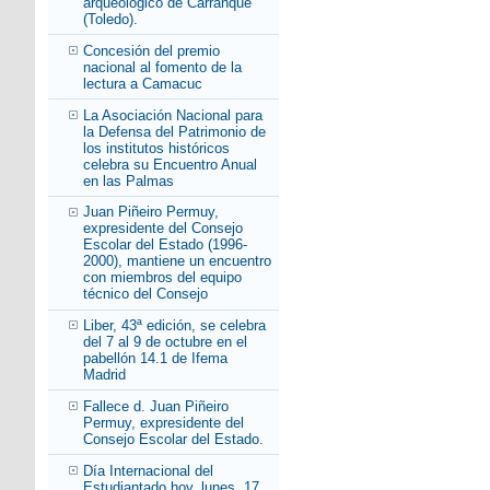
arqueológico de Carranque
(Toledo).
Concesión del premio
nacional al fomento de la
lectura a Camacuc
La Asociación Nacional para
la Defensa del Patrimonio de
los institutos históricos
celebra su Encuentro Anual
en las Palmas
Juan Piñeiro Permuy,
expresidente del Consejo
Escolar del Estado (1996-
2000), mantiene un encuentro
con miembros del equipo
técnico del Consejo
Liber, 43ª edición, se celebra
del 7 al 9 de octubre en el
pabellón 14.1 de Ifema
Madrid
Fallece d. Juan Piñeiro
Permuy, expresidente del
Consejo Escolar del Estado.
Día Internacional del
Estudiantado hoy, lunes, 17