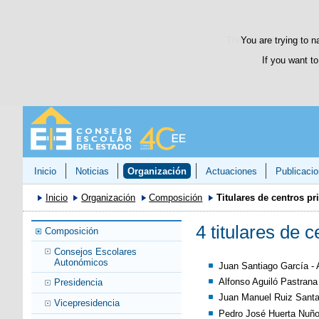
This website uses its 
You are trying to n
If you want to
Inicio
Noticias
Organización
Actuaciones
Publicaci
Inicio
Organización
Composición
Titulares de centros pr
4 titulares de 
Composición
Consejos Escolares
Autonómicos
Juan Santiago García 
Alfonso Aguiló Pastran
Presidencia
Juan Manuel Ruiz Sant
Vicepresidencia
Pedro José Huerta Nu