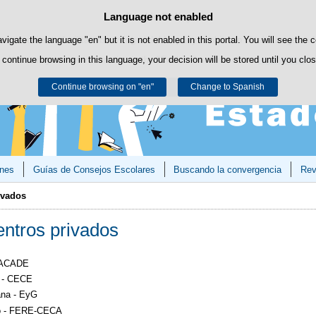
Language not enabled
Cookie Policy
Skip to content
own cookies to facilitate browsing and third-party cookies to obtain usage and s
avigate the language "en" but it is not enabled in this portal. You will see the 
 continue browsing in this language, your decision will be stored until you clo
You can get more information in the "Cookies" section of our
legal notice
.
Continue browsing on "en"
Accept
Reject
Change to Spanish
ones
Guías de Consejos Escolares
Buscando la convergencia
Rev
ivados
centros privados
- ACADE
a - CECE
ana - EyG
ño - FERE-CECA