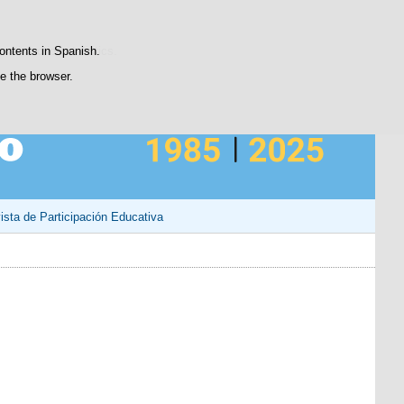
Contacto
atisfaction statistics.
contents in Spanish.
se the browser.
ista de Participación Educativa