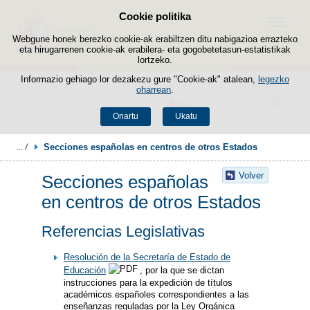
Cookie politika
Edukira salto egin
Menua
Webgune honek berezko cookie-ak erabiltzen ditu nabigazioa errazteko
eta hirugarrenen cookie-ak erabilera- eta gogobetetasun-estatistikak
lortzeko.
Informazio gehiago lor dezakezu gure "Cookie-ak" atalean,
legezko
oharrean
.
Bilatzailea
Onartu
Ukatu
Secciones españolas en centros de otros Estados
Volver
Secciones españolas
en centros de otros Estados
Referencias Legislativas
Resolución de la Secretaría de Estado de
Educación
, por la que se dictan
instrucciones para la expedición de títulos
académicos españoles correspondientes a las
enseñanzas reguladas por la Ley Orgánica