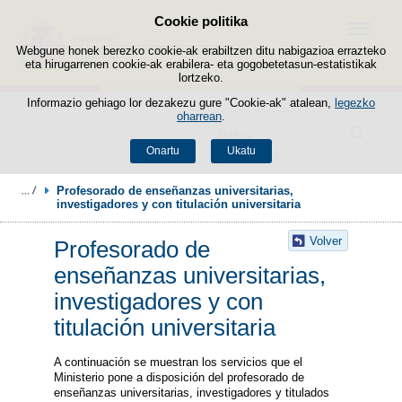
Cookie politika
Edukira salto egin
Menua
Webgune honek berezko cookie-ak erabiltzen ditu nabigazioa errazteko
eta hirugarrenen cookie-ak erabilera- eta gogobetetasun-estatistikak
lortzeko.
Informazio gehiago lor dezakezu gure "Cookie-ak" atalean,
legezko
oharrean
.
Bilatzailea
Onartu
Ukatu
Profesorado de enseñanzas universitarias, 
investigadores y con titulación universitaria
Volver
Profesorado de
enseñanzas universitarias,
investigadores y con
titulación universitaria
A continuación se muestran los servicios que el
Ministerio pone a disposición del profesorado de
enseñanzas universitarias, investigadores y titulados