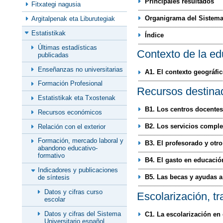
Principales resultados
Fitxategi nagusia
Organigrama del Sistema
Argitalpenak eta Liburutegiak
Estatistikak
Índice
Últimas estadísticas
Contexto de la e
publicadas
Enseñanzas no universitarias
A1. El contexto geográfi
Formación Profesional
Recursos destina
Estatistikak eta Txostenak
B1. Los centros docentes
Recursos económicos
B2. Los servicios compl
Relación con el exterior
Formación, mercado laboral y
B3. El profesorado y otr
abandono educativo-
formativo
B4. El gasto en educació
Indicadores y publicaciones
B5. Las becas y ayudas a
de síntesis
Datos y cifras curso
Escolarización, tr
escolar
Datos y cifras del Sistema
C1. La escolarización en
Universitario español