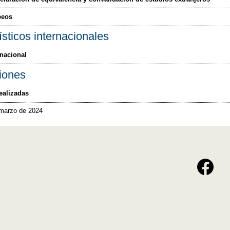
peos
ísticos internacionales
nacional
iones
ealizadas
 marzo de 2024