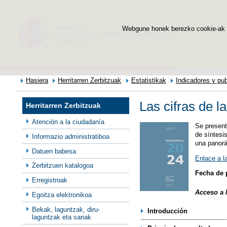
Webgune honek berezko cookie-ak era
Hasiera
Herritarren Zerbitzuak
Estatistikak
Indicadores y pub
Las cifras de 
Herritarren Zerbitzuak
Atención a la ciudadanía
Se present
de síntesi
Informazio administratiboa
una panorá
Datuen babesa
Enlace a l
Zerbitzuen katalogoa
Fecha de 
Erregistroak
Acceso a l
Egoitza elektronikoa
Bekak, laguntzak, diru-
Introducción
laguntzak eta sariak