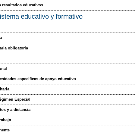
s resultados educativos
stema educativo y formativo
a
ria obligatoria
onal
esidades específicas de apoyo educativo
taria
égimen Especial
tos y a distancia
rabajo
nente