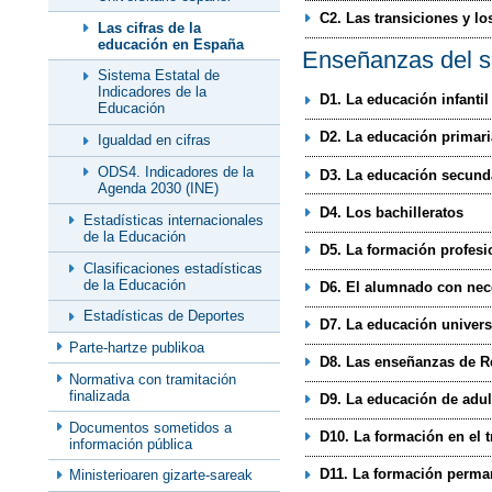
C2. Las transiciones y lo
Las cifras de la
educación en España
Enseñanzas del si
Sistema Estatal de
Indicadores de la
D1. La educación infantil
Educación
D2. La educación primari
Igualdad en cifras
ODS4. Indicadores de la
D3. La educación secunda
Agenda 2030 (INE)
D4. Los bachilleratos
Estadísticas internacionales
de la Educación
D5. La formación profesi
Clasificaciones estadísticas
de la Educación
D6. El alumnado con nec
Estadísticas de Deportes
D7. La educación universi
Parte-hartze publikoa
D8. Las enseñanzas de R
Normativa con tramitación
finalizada
D9. La educación de adul
Documentos sometidos a
D10. La formación en el t
información pública
D11. La formación perma
Ministerioaren gizarte-sareak