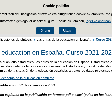
Cookie politika
Edukira salto egin
biltzen ditu nabigazioa errazteko eta hirugarrenen cookie-ak erabilera- eta 
Informazio gehiago lor dezakezu gure "Cookie-ak" atalean,
legezko oharrean
.
Hasiera
Ministerioa
Onartu
Ukatu
licaciones de síntesis
Las cifras de la educación en España
Curso 202
la educación en España. Curso 2021-202
a el anuario estadístico Las cifras de la educación en España. Estadísticas 
s es elaborada por la Subdirección General de Estadística y Estudios del Min
mica de la situación de la educación española, a través de datos relevantes e
a descarga de la publicación completa
publicación
: 22 de diciembre de 2023
os capítulos de la publicación en formato pdf o excel (pulse en los icon