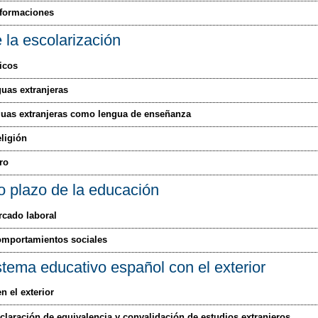
 formaciones
 la escolarización
icos
uas extranjeras
nguas extranjeras como lengua de enseñanza
eligión
ro
o plazo de la educación
rcado laboral
comportamientos sociales
stema educativo español con el exterior
n el exterior
laración de equivalencia y convalidación de estudios extranjeros