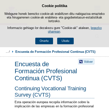
Cookie politika
Edukira salto egin
Menua
Webgune honek berezko cookie-ak erabiltzen ditu nabigazioa errazteko
eta hirugarrenen cookie-ak erabilera- eta gogobetetasun-estatistikak
lortzeko.
Informazio gehiago lor dezakezu gure "Cookie-ak" atalean,
legezko
oharrean
.
Bilatzailea
Onartu
Ukatu
Encuesta de Formación Profesional Continua (CVTS)
Volver
Encuesta de
Formación Profesional
Continua (CVTS)
Continuing Vocational Training
Survey (CVTS)
Esta operación europea recopila información sobre la
implicación de las empresas en la formación profesional