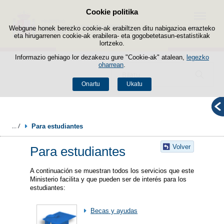
Cookie politika
Edukira salto egin
Menua
Webgune honek berezko cookie-ak erabiltzen ditu nabigazioa errazteko
eta hirugarrenen cookie-ak erabilera- eta gogobetetasun-estatistikak
lortzeko.
Informazio gehiago lor dezakezu gure "Cookie-ak" atalean,
legezko
oharrean
.
Bilatzailea
Onartu
Ukatu
Para estudiantes
Volver
Para estudiantes
A continuación se muestran todos los servicios que este
Ministerio facilita y que pueden ser de interés para los
estudiantes:
Becas y ayudas