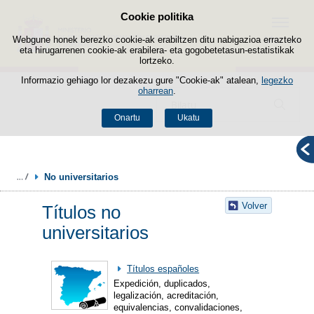
Cookie politika
Edukira salto egin
Menua
Webgune honek berezko cookie-ak erabiltzen ditu nabigazioa errazteko
eta hirugarrenen cookie-ak erabilera- eta gogobetetasun-estatistikak
lortzeko.
Informazio gehiago lor dezakezu gure "Cookie-ak" atalean,
legezko
oharrean
.
Bilatzailea
Onartu
Ukatu
No universitarios
Volver
Títulos no
universitarios
Títulos españoles
Expedición, duplicados,
legalización, acreditación,
equivalencias, convalidaciones,