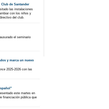
ng Club de Santander
itado las instalaciones
ambiar con los niños y
rectivo del club.
lausurado el seminario
lados y marca un nuevo
vance 2025-2026 con las
español”
resentado este martes en
e financiación pública que