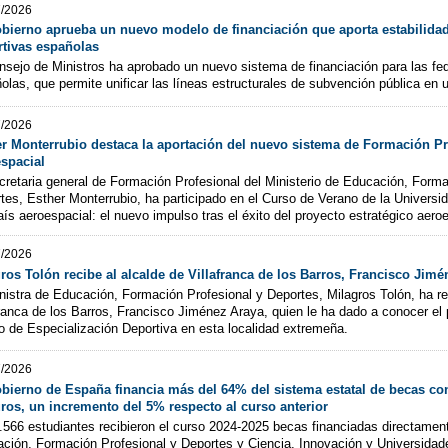
7/2026
bierno aprueba un nuevo modelo de financiación que aporta estabilidad
tivas españolas
nsejo de Ministros ha aprobado un nuevo sistema de financiación para las fe
olas, que permite unificar las líneas estructurales de subvención pública en 
7/2026
r Monterrubio destaca la aportación del nuevo sistema de Formación Pro
spacial
cretaria general de Formación Profesional del Ministerio de Educación, Forma
tes, Esther Monterrubio, ha participado en el Curso de Verano de la Univers
aís aeroespacial: el nuevo impulso tras el éxito del proyecto estratégico aero
7/2026
ros Tolón recibe al alcalde de Villafranca de los Barros, Francisco Jim
nistra de Educación, Formación Profesional y Deportes, Milagros Tolón, ha rec
franca de los Barros, Francisco Jiménez Araya, quien le ha dado a conocer el
o de Especialización Deportiva en esta localidad extremeña.
7/2026
bierno de España financia más del 64% del sistema estatal de becas co
ros, un incremento del 5% respecto al curso anterior
.566 estudiantes recibieron el curso 2024-2025 becas financiadas directament
ción, Formación Profesional y Deportes y Ciencia, Innovación y Universidad