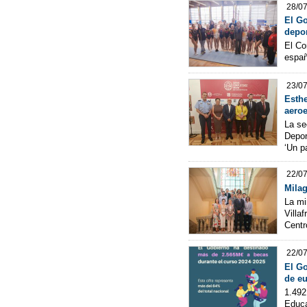
28/0
El Go
depor
El Co
españ
23/0
Esthe
aeroe
La se
Depor
‘Un p
22/0
Milag
La mi
Villa
Centr
22/0
El Go
de eu
1.492
Educa