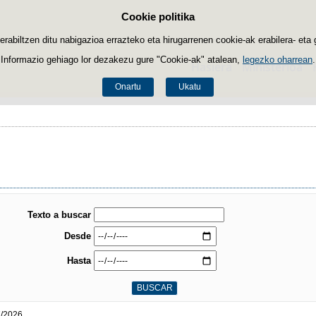
Cookie politika
Edukira salto egin
biltzen ditu nabigazioa errazteko eta hirugarrenen cookie-ak erabilera- eta 
Informazio gehiago lor dezakezu gure "Cookie-ak" atalean,
legezko oharrean
.
Hasiera
Ministerioa
Onartu
Ukatu
Texto a buscar
Desde
Hasta
7/2026