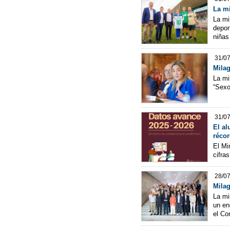
La mi
La mi
depor
niñas
31/0
Milag
La mi
“Sexo
31/0
El al
récor
El Mi
cifra
28/0
Milag
La mi
un en
el Co