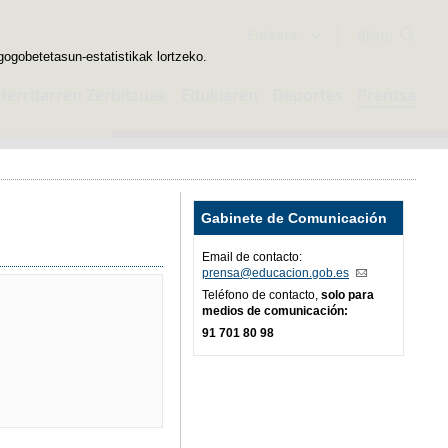
Bilatzailea
Euskara
gogobetetasun-estatistikak lortzeko.
Herritarren Zerbitzuak
Edukiaren
Deportes
Prentsa
Gabinete de Comunicación
Email de contacto:
prensa@educacion.gob.es
Teléfono de contacto,
solo para
medios de comunicación:
91 701 80 98