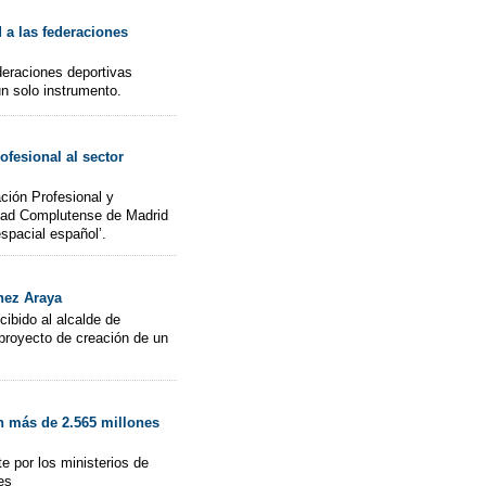
 a las federaciones
deraciones deportivas
un solo instrumento.
fesional al sector
ción Profesional y
idad Complutense de Madrid
espacial español’.
énez Araya
ibido al alcalde de
 proyecto de creación de un
n más de 2.565 millones
e por los ministerios de
es