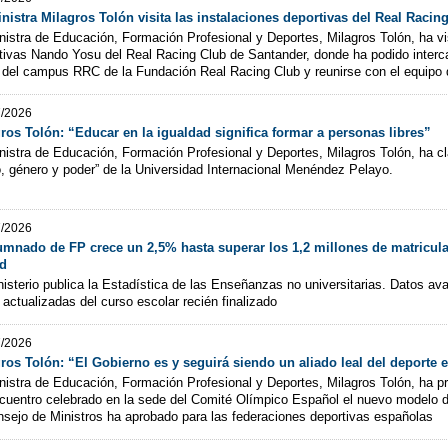
nistra Milagros Tolón visita las instalaciones deportivas del Real Raci
nistra de Educación, Formación Profesional y Deportes, Milagros Tolón, ha vis
tivas Nando Yosu del Real Racing Club de Santander, donde ha podido interc
 del campus RRC de la Fundación Real Racing Club y reunirse con el equipo di
7/2026
ros Tolón: “Educar en la igualdad significa formar a personas libres”
nistra de Educación, Formación Profesional y Deportes, Milagros Tolón, ha c
, género y poder” de la Universidad Internacional Menéndez Pelayo.
7/2026
umnado de FP crece un 2,5% hasta superar los 1,2 millones de matricu
d
nisterio publica la Estadística de las Enseñanzas no universitarias. Datos a
s actualizadas del curso escolar recién finalizado
7/2026
ros Tolón: “El Gobierno es y seguirá siendo un aliado leal del deporte 
nistra de Educación, Formación Profesional y Deportes, Milagros Tolón, ha p
cuentro celebrado en la sede del Comité Olímpico Español el nuevo modelo d
nsejo de Ministros ha aprobado para las federaciones deportivas españolas