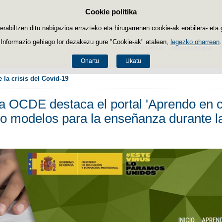
Cookie politika
Edukira salto egin
biltzen ditu nabigazioa errazteko eta hirugarrenen cookie-ak erabilera- eta 
Informazio gehiago lor dezakezu gure "Cookie-ak" atalean,
legezko oharrean
.
Hasiera
Ministerioa
Onartu
Ukatu
la crisis del Covid-19
la OCDE destaca el portal 'Aprendo en 
modelos para la enseñanza durante la 