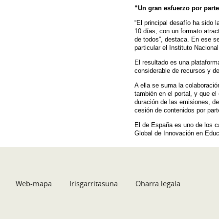
“Un gran esfuerzo por part
“El principal desafío ha sido 
10 días, con un formato atrac
de todos”, destaca. En ese se
particular el Instituto Nacio
El resultado es una plataform
considerable de recursos y de
A ella se suma la colaboraci
también en el portal, y que e
duración de las emisiones, de
cesión de contenidos por part
El de España es uno de los ca
Global de Innovación en Educ
Web-mapa
Irisgarritasuna
Oharra legala