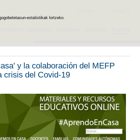
Bilatzailea
Euskara
gogobetetasun-estatistikak lortzeko.
Herritarren Zerbitzuak
Edukiaren
Deportes
Prentsa
casa' y la colaboración del MEFP
crisis del Covid-19