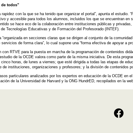
e de todos”
la rapidez con la que se ha tenido que organizar el portal”, apunta el estudio
tivo y accesible para todos los alumnos, incluidos los que se encuentran en 
ntido se hace eco de la colaboración entre instituciones públicas y privadas
nal de Tecnologías Educativas y de Formación del Profesorado (INTEF).
a “organizada en secciones claras que se dirigen al conjunto de la comunidad
 servicios de forma clara”, lo cual supone una “forma efectiva de apoyar a pr
ón con RTVE para la puesta en marcha de la programación de contenidos didác
l estudio de la OCDE valora como parte de la misma iniciativa. De esta progr
 cinco horas, de lunes a viernes; que esté dirigida a todas las etapas de educ
e de instituciones, organizaciones y profesores; y la división de contenidos 
sos particulares analizados por los expertos en educación de la OCDE en el m
ación de la Universidad de Harvard y la ONG HundrED, recopilados en la web