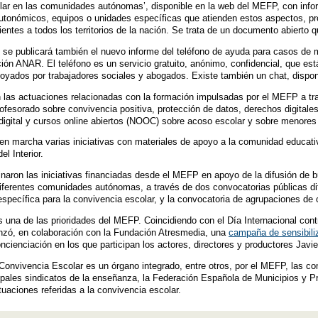
lar en las comunidades autónomas’, disponible en la web del MEFP, con info
 autonómicos, equipos o unidades específicas que atienden estos aspectos, pr
ientes a todos los territorios de la nación. Se trata de un documento abierto 
e se publicará también el nuevo informe del teléfono de ayuda para casos de m
ión ANAR. El teléfono es un servicio gratuito, anónimo, confidencial, que est
oyados por trabajadores sociales y abogados. Existe también un chat, disponi
 las actuaciones relacionadas con la formación impulsadas por el MEFP a tr
rofesorado sobre convivencia positiva, protección de datos, derechos digitales
digital y cursos online abiertos (NOOC) sobre acoso escolar y sobre menores 
 marcha varias iniciativas con materiales de apoyo a la comunidad educativ
el Interior.
aron las iniciativas financiadas desde el MEFP en apoyo de la difusión de bue
diferentes comunidades autónomas, a través de dos convocatorias públicas di
specífica para la convivencia escolar, y la convocatoria de agrupaciones de 
s una de las prioridades del MEFP. Coincidiendo con el Día Internacional contr
anzó, en colaboración con la Fundación Atresmedia, una
campaña de sensibiliz
ncienciación en los que participan los actores, directores y productores Javi
a Convivencia Escolar es un órgano integrado, entre otros, por el MEFP, las
ipales sindicatos de la enseñanza, la Federación Española de Municipios y 
tuaciones referidas a la convivencia escolar.