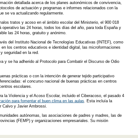
rmación detallada acerca de los planes autonómicos de convivencia,
otocolos de actuación y programas e informes relacionados con la
que se va actualizando regularmente.
alos tratos y acoso en el ámbito escolar del Ministerio, el 900 018
á operativo las 24 horas, todos los días del año, para toda España y
ble las 24 horas, gratuito y anónimo.
avés del Instituto Nacional de Tecnologías Educativas (INTEF), como
 en los centros educativos e identidad digital, las microformaciones
y seguridad en la red.
a y se ha adherido al Protocolo para Combatir el Discurso de Odio
nas prácticas o con la intención de generar tejido participativo
ferenciadas: el concurso nacional de buenas prácticas en centros
centros escolares.
a la Violencia y el Acoso Escolar, incluido el Ciberacoso, el pasado 4
ación para fomentar el buen clima en las aulas
. Esta incluía la
er Calvo y Javier Ambrossi.
 comunidades autónomas, las asociaciones de padres y madres, las de
Provincias (FEMP) y organizaciones empresariales. Su misión