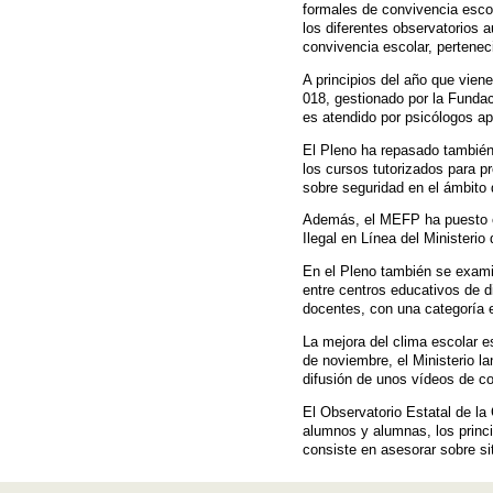
formales de convivencia esco
los diferentes observatorios
convivencia escolar, pertenec
A principios del año que vien
018, gestionado por la Fundac
es atendido por psicólogos ap
El Pleno ha repasado también
los cursos tutorizados para p
sobre seguridad en el ámbito 
Además, el MEFP ha puesto en
Ilegal en Línea del Ministerio d
En el Pleno también se examin
entre centros educativos de 
docentes, con una categoría e
La mejora del clima escolar e
de noviembre, el Ministerio l
difusión de unos vídeos de co
El Observatorio Estatal de l
alumnos y alumnas, los princ
consiste en asesorar sobre si