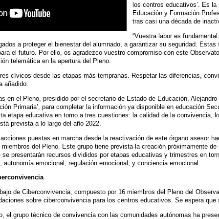
los centros educativos’. Es la
Educación y Formación Profes
tras casi una década de inacti
“Vuestra labor es fundamental
ados a proteger el bienestar del alumnado, a garantizar su seguridad. Estas 
ra el futuro. Por ello, os agradezco vuestro compromiso con este Observator
ción telemática en la apertura del Pleno.
ores cívicos desde las etapas más tempranas. Respetar las diferencias, convi
ha añadido.
das en el Pleno, presidido por el secretario de Estado de Educación, Alejandro
ión Primaria’, para completar la información ya disponible en educación Secun
ta etapa educativa en torno a tres cuestiones: la calidad de la convivencia, l
tá prevista a lo largo del año 2022.
acciones puestas en marcha desde la reactivación de este órgano asesor hac
miembros del Pleno. Este grupo tiene prevista la creación próximamente de u
e se presentarán recursos divididos por etapas educativas y trimestres en to
l; autonomía emocional; regulación emocional; y conciencia emocional.
erconvivencia
abajo de Ciberconvivencia, compuesto por 16 miembros del Pleno del Observat
aciones sobre ciberconvivencia para los centros educativos. Se espera que s
o, el grupo técnico de convivencia con las comunidades autónomas ha presen