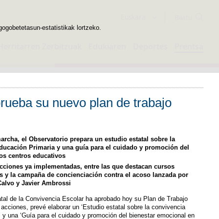
Bilatzailea
Euskara
gogobetetasun-estatistikak lortzeko.
Herritarren Zerbitzuak
Edukiaren
Deportes
Prentsa
prueba su nuevo plan de trabajo
marcha, el Observatorio prepara un estudio estatal sobre la
ducación Primaria y una guía para el cuidado y promoción del
os centros educativos
acciones ya implementadas, entre las que destacan cursos
s y la campaña de concienciación contra el acoso lanzada por
 Calvo y Javier Ambrossi
atal de la Convivencia Escolar ha aprobado hoy su Plan de Trabajo
 acciones, prevé elaborar un ‘Estudio estatal sobre la convivencia
’ y una ‘Guía para el cuidado y promoción del bienestar emocional en