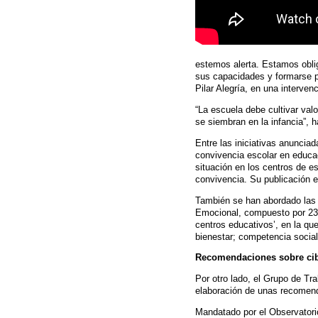
estemos alerta. Estamos oblig
sus capacidades y formarse pa
Pilar Alegría, en una interven
“La escuela debe cultivar val
se siembran en la infancia”, 
Entre las iniciativas anuncia
convivencia escolar en educac
situación en los centros de es
convivencia. Su publicación es
También se han abordado las 
Emocional, compuesto por 23 
centros educativos’, en la qu
bienestar; competencia socia
Recomendaciones sobre cib
Por otro lado, el Grupo de Tr
elaboración de unas recomend
Mandatado por el Observatori