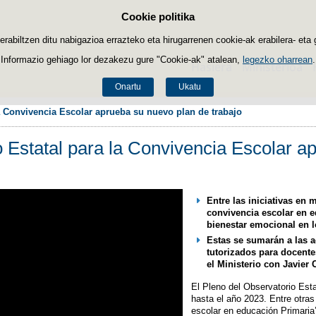
Cookie politika
Edukira salto egin
biltzen ditu nabigazioa errazteko eta hirugarrenen cookie-ak erabilera- eta 
Informazio gehiago lor dezakezu gure "Cookie-ak" atalean,
legezko oharrean
.
Hasiera
Ministerioa
Onartu
Ukatu
la Convivencia Escolar aprueba su nuevo plan de trabajo
o Estatal para la Convivencia Escolar a
Entre las iniciativas en 
convivencia escolar en e
bienestar emocional en l
Estas se sumarán a las 
tutorizados para docente
el Ministerio con Javier
El Pleno del Observatorio Est
hasta el año 2023. Entre otras
escolar en educación Primaria