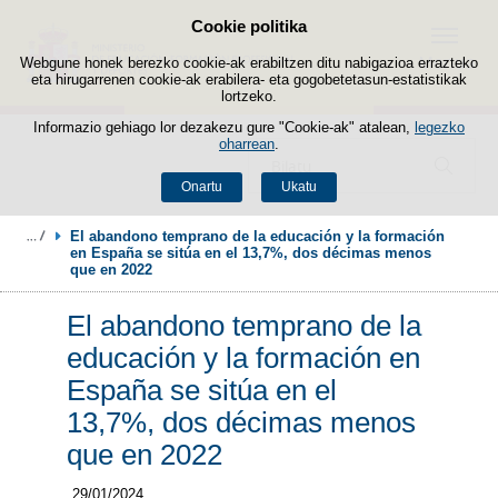
Cookie politika
Edukira salto egin
Menua
Webgune honek berezko cookie-ak erabiltzen ditu nabigazioa errazteko
eta hirugarrenen cookie-ak erabilera- eta gogobetetasun-estatistikak
lortzeko.
Informazio gehiago lor dezakezu gure "Cookie-ak" atalean,
legezko
oharrean
.
Bilatzailea
Onartu
Ukatu
El abandono temprano de la educación y la formación 
en España se sitúa en el 13,7%, dos décimas menos 
que en 2022
El abandono temprano de la
educación y la formación en
España se sitúa en el
13,7%, dos décimas menos
que en 2022
29/01/2024