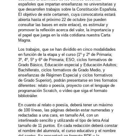
españoles que impartan enseñanzas no universitarias y
que desarrollen trabajos sobre la Constitución Española.
El objetivo de este certamen, cuya convocatoria estará
abierta hasta el próximo 22 de octubre (se pueden
consultar las bases en este enlace), es estimular y
promover la reflexión acerca del valor, la importancia y
el papel que juega en la vida cotidiana nuestra Carta
Magna.
Los trabajos, que se han dividido en cinco modalidades
en función de la etapa y el curso (1º y 2º de Primaria;
3º, 4º, 5º y 6º de Primaria; ESO, ciclos formativos de
Grado Básico, Educación especial y Educación Adultos;
Bachillerato, ciclos formativos de Grado Medio, y
enseñanzas de Régimen Especial y ciclos formativos
de Grado Superior), podrán presentarse en tres formatos
diferentes: relato o poesía, proyecto con el lenguaje de
programación Scratch, o vídeo que siga el formato
bibliotráiler.
En cuanto al relato o poesía, deberá tener un máximo
de 100 líneas, las páginas deberán estar numeradas y
redactadas a una cara, en tamaño A4, con un
interlineado sencillo y utilizando el tipo de letra Arial
tamaño de 11 puntos. En cada redacción deberá constar
el nombre del alumno/a, el curso educativo y el nombre
del centro. Se presentará en formato PDF y la