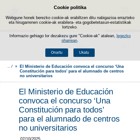
Cookie politika
Edukira salto egin
Menua
Webgune honek berezko cookie-ak erabiltzen ditu nabigazioa errazteko
eta hirugarrenen cookie-ak erabilera- eta gogobetetasun-estatistikak
lortzeko.
Informazio gehiago lor dezakezu gure "Cookie-ak" atalean,
legezko
oharrean
.
Bilatzailea
Onartu
Ukatu
El Ministerio de Educación convoca el concurso ‘Una 
Constitución para todos’ para el alumnado de centros 
no universitarios
El Ministerio de Educación
convoca el concurso ‘Una
Constitución para todos’
para el alumnado de centros
no universitarios
07/10/2025