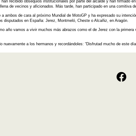
 han recibido obsequios institucionales por parte del alcalde y han firmado en
lena de vecinos y aficionados. Más tarde, han participado en una comitiva de
e a ambos de cara al próximo Mundial de MotoGP y ha expresado su intenci
s disputados en España: Jerez, Montmeló, Cheste o Alcañiz, en Aragón.
imo año vamos a vivir muchos más abrazos como el de Jerez con la primera 
ndo nuevamente a los hermanos y recordándoles: “Disfrutad mucho de este día