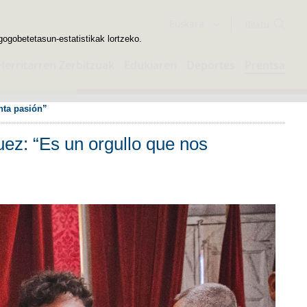
Bilatzailea
Euskara
gogobetetasun-estatistikak lortzeko.
Herritarren Zerbitzuak
Edukiaren
Deportes
Prentsa
nta pasión”
ez: “Es un orgullo que nos