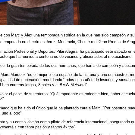
te con Marc y Álex una temporada histórica en la que han sido campeón y su
a temporada en directo en Jerez, Montmeló, Cheste o el Gran Premio de Aragón
rmación Profesional y Deportes, Pilar Alegría, ha participado este sábado e
acto que ha reunido a centenares de vecinos y aficionados al motociclismo.
onocer la gran temporada de los dos hermanos, que han sido campeón y subcam
Marc Márquez “es el mejor piloto español de la historia y uno de nuestros me
pacidad de superación, recordando “todos esos años de lesiones y sinsabores
y 11 en carreras largas, 8 poles y el BMW M Award”.
alor el papel de su entorno: “Qué importante es rodearse bien, saber escuchar 
po”
irmado que ha sido el único que le ha plantado cara a Marc. “Por nosotros p
 uno al otro”.
 y su consolidación como piloto de referencia internacional, asegurando que
presentéis con tanta pasión y tantos éxitos”