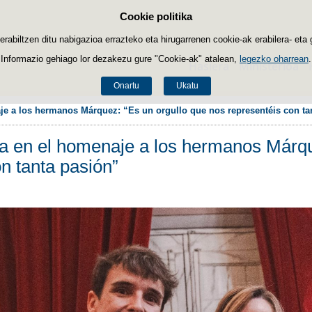
Cookie politika
Edukira salto egin
biltzen ditu nabigazioa errazteko eta hirugarrenen cookie-ak erabilera- eta 
Informazio gehiago lor dezakezu gure "Cookie-ak" atalean,
legezko oharrean
.
Hasiera
Ministerioa
Onartu
Ukatu
aje a los hermanos Márquez: “Es un orgullo que nos representéis con ta
ipa en el homenaje a los hermanos Márqu
n tanta pasión”