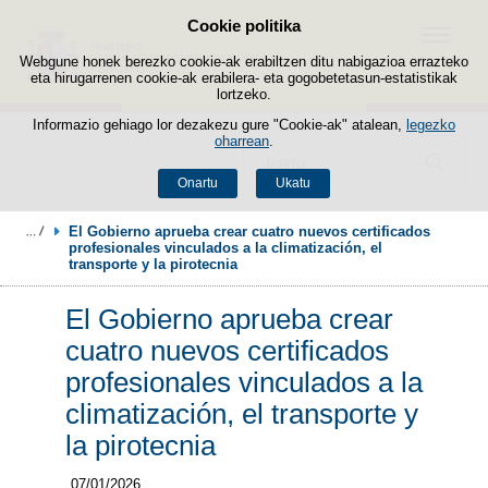
Cookie politika
Edukira salto egin
Menua
Webgune honek berezko cookie-ak erabiltzen ditu nabigazioa errazteko
eta hirugarrenen cookie-ak erabilera- eta gogobetetasun-estatistikak
lortzeko.
Informazio gehiago lor dezakezu gure "Cookie-ak" atalean,
legezko
oharrean
.
Bilatzailea
Onartu
Ukatu
El Gobierno aprueba crear cuatro nuevos certificados 
profesionales vinculados a la climatización, el 
transporte y la pirotecnia
El Gobierno aprueba crear
cuatro nuevos certificados
profesionales vinculados a la
climatización, el transporte y
la pirotecnia
07/01/2026