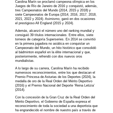
Carolina Marín se proclamó campeona olímpica en los
Juegos de Río de Janeiro de 2016 y conquistó, además,
tres Campeonatos del Mundo (2014, 2015 y 2018) y
siete Campeonatos de Europa (2014, 2016, 2017, 2018,
2021, 2022 y 2024). Asimismo, ganó en dos ocasiones
el prestigioso All England (2015 y 2024).
Además, alcanzó el número uno del ranking mundial y
consiguió 39 títulos internacionales. Entre ellos, siete
torneos de categoría Superseries. En 2014 se convirtió
en la primera jugadora no asiática en conquistar un
Campeonato del Mundo, un hito histórico que consolidó
al bádminton español en la élite internacional y que,
posteriormente, refrendó con dos nuevos oros
mundialistas.
A lo largo de su carrera, Carolina Marín ha recibido
numerosos reconocimientos, entre los que destacan el
Premio Princesa de Asturias de los Deportes (2024), la
medalla de oro de la Real Orden del Mérito Deportivo
(2016) y el Premio Nacional del Deporte ‘Reina Letizia’
(2014).
Con la concesión de la Gran Cruz de la Real Orden del
Mérito Deportivo, el Gobierno de España expresa el
reconocimiento de toda la sociedad a una deportista que
ha engrandecido el nombre de nuestro país a través de