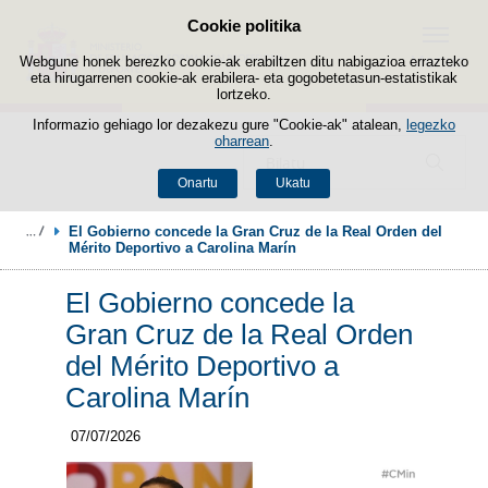
Cookie politika
Edukira salto egin
Menua
Webgune honek berezko cookie-ak erabiltzen ditu nabigazioa errazteko
eta hirugarrenen cookie-ak erabilera- eta gogobetetasun-estatistikak
lortzeko.
Informazio gehiago lor dezakezu gure "Cookie-ak" atalean,
legezko
oharrean
.
Bilatzailea
Onartu
Ukatu
El Gobierno concede la Gran Cruz de la Real Orden del 
Mérito Deportivo a Carolina Marín
El Gobierno concede la
Gran Cruz de la Real Orden
del Mérito Deportivo a
Carolina Marín
07/07/2026