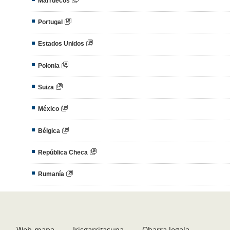
Marruecos
Portugal
Estados Unidos
Polonia
Suiza
México
Bélgica
República Checa
Rumanía
Web-mapa
Irisgarritasuna
Oharra legala