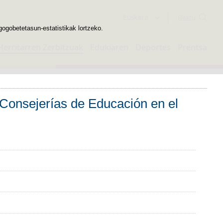
Bilatzailea
Euskara
gogobetetasun-estatistikak lortzeko.
Herritarren Zerbitzuak
Edukiaren
Deportes
Prentsa
 Consejerías de Educación en el