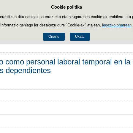
Cookie politika
Edukira salto egin
biltzen ditu nabigazioa errazteko eta hirugarrenen cookie-ak erabilera- eta 
Informazio gehiago lor dezakezu gure "Cookie-ak" atalean,
legezko oharrean
.
Hasiera
Ministerioa
Onartu
Ukatu
so como personal laboral temporal en la
os dependientes