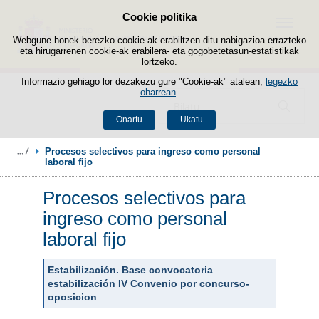
Cookie politika
Edukira salto egin
Menua
Webgune honek berezko cookie-ak erabiltzen ditu nabigazioa errazteko
eta hirugarrenen cookie-ak erabilera- eta gogobetetasun-estatistikak
lortzeko.
Informazio gehiago lor dezakezu gure "Cookie-ak" atalean,
legezko
oharrean
.
Bilatzailea
Onartu
Ukatu
Procesos selectivos para ingreso como personal 
laboral fijo
Procesos selectivos para
ingreso como personal
laboral fijo
Estabilización. Base convocatoria
estabilización IV Convenio por concurso-
oposicion