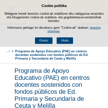
Cookie politika
Edukira salto egin
Menua
Webgune honek berezko cookie-ak erabiltzen ditu nabigazioa errazteko
eta hirugarrenen cookie-ak erabilera- eta gogobetetasun-estatistikak
lortzeko.
Informazio gehiago lor dezakezu gure "Cookie-ak" atalean,
legezko
oharrean
.
Bilatzailea
Onartu
Ukatu
Programa de Apoyo Educativo (PAE) en centros 
docentes sostenidos con fondos públicos de Ed. 
Primaria y Secundaria de Ceuta y Melilla
Programa de Apoyo
Educativo (PAE) en centros
docentes sostenidos con
fondos públicos de Ed.
Primaria y Secundaria de
Ceuta y Melilla