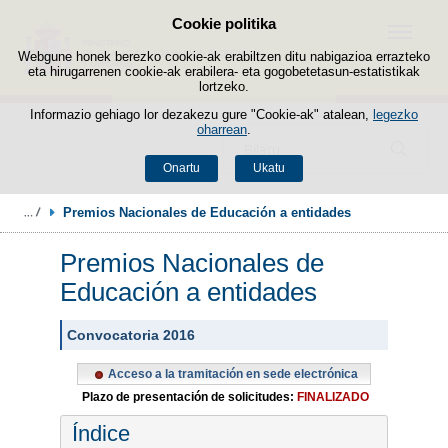
Cookie politika
Edukira salto egin
Menua
Webgune honek berezko cookie-ak erabiltzen ditu nabigazioa errazteko
eta hirugarrenen cookie-ak erabilera- eta gogobetetasun-estatistikak
lortzeko.
Informazio gehiago lor dezakezu gure "Cookie-ak" atalean,
legezko
oharrean
.
Bilatzailea
Onartu
Ukatu
Premios Nacionales de Educación a entidades
Premios Nacionales de
Educación a entidades
Convocatoria 2016
Acceso a la tramitación en sede electrónica
Plazo de presentación de solicitudes:
FINALIZADO
Índice