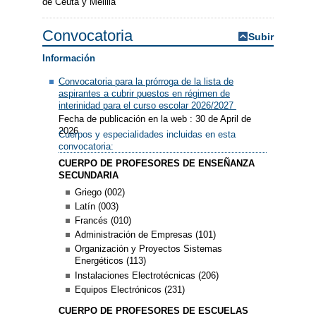
de Ceuta y Melilla
Convocatoria
Subir
Información
Convocatoria para la prórroga de la lista de
aspirantes a cubrir puestos en régimen de
interinidad para el curso escolar 2026/2027
Fecha de publicación en la web : 30 de April de
2026
Cuerpos y especialidades incluidas en esta
convocatoria:
CUERPO DE PROFESORES DE ENSEÑANZA
SECUNDARIA
Griego (002)
Latín (003)
Francés (010)
Administración de Empresas (101)
Organización y Proyectos Sistemas
Energéticos (113)
Instalaciones Electrotécnicas (206)
Equipos Electrónicos (231)
CUERPO DE PROFESORES DE ESCUELAS