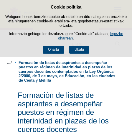
Cookie politika
Edukira salto egin
Menua
Webgune honek berezko cookie-ak erabiltzen ditu nabigazioa errazteko
eta hirugarrenen cookie-ak erabilera- eta gogobetetasun-estatistikak
lortzeko.
Informazio gehiago lor dezakezu gure "Cookie-ak" atalean,
legezko
oharrean
.
Bilatzailea
Onartu
Ukatu
Formación de listas de aspirantes a desempeñar 
puestos en régimen de interinidad en plazas de los 
cuerpos docentes contemplados en la Ley Orgánica 
2/2006, de 3 de mayo, de Educación, en las ciudades 
de Ceuta y Melilla
Formación de listas de
aspirantes a desempeñar
puestos en régimen de
interinidad en plazas de los
cuerpos docentes