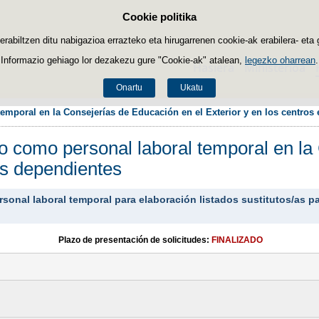
Cookie politika
Edukira salto egin
biltzen ditu nabigazioa errazteko eta hirugarrenen cookie-ak erabilera- eta 
Informazio gehiago lor dezakezu gure "Cookie-ak" atalean,
legezko oharrean
.
Hasiera
Ministerioa
Onartu
Ukatu
temporal en la Consejerías de Educación en el Exterior y en los centros
so como personal laboral temporal en la
os dependientes
sonal laboral temporal para elaboración listados sustitutos/as p
Plazo de presentación de solicitudes:
FINALIZADO