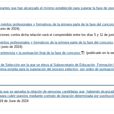
irantes que han alcanzado el mínimo establecido para superar la fase de opo
 méritos profesionales y formativos de la primera parte de la fase del concur
unio de 2024).
iones contra dicha relación será el comprendido entre los días 5 y 11 de juni
méritos profesionales y formativos de la primera parte de la fase del concurso
 junio de 2024).
 entrevista y la puntuación final de la fase de concurso
(publicado en la we
 de Selección por la que se eleva al Subsecretario de Educación, Formación P
ínima exigida para la superación del proceso selectivo, por orden de puntuaci
la que se aprueba la relación de personas candidatas que, habiendo alcanzado
para cubrir puestos mediante contrato de duración determinada por sustituci
 19 de June de 2024