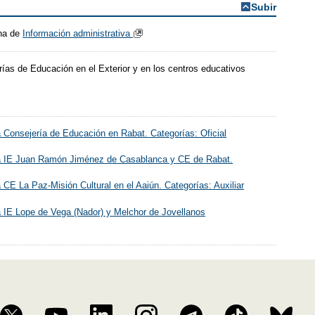
Subir
ina de
Información administrativa
rías de Educación en el Exterior y en los centros educativos
ra Consejería de Educación en Rabat. Categorías: Oficial
 para IE Juan Ramón Jiménez de Casablanca y CE de Rabat.
 CE La Paz-Misión Cultural en el Aaiún. Categorías: Auxiliar
ra IE Lope de Vega (Nador) y Melchor de Jovellanos