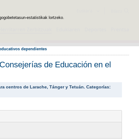
Bilatzailea
Euskara
gogobetetasun-estatistikak lortzeko.
Herritarren Zerbitzuak
Edukiaren
Deportes
Prentsa
 educativos dependientes
 Consejerías de Educación en el
ara centros de Larache, Tánger y Tetuán. Categorías: